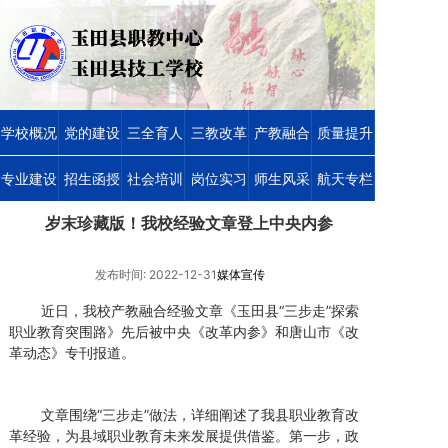
学校概况
党的建设
三全育人
三教改革
产教融合
质量提升
专业建设
招生函授
社会培训
岗位实习
师生风采
航天专栏
岁末珍藏版！我校经验文章登上中央内参
发布时间: 2022-12-31
媒体宣传
近日，我校产教融合经验文章《玉田县“三步走”探索
职业教育突围路》先后被中央《改革内参》和唐山市《改
革动态》专刊报道。
文章围绕“三步走”做法，详细阐述了我县职业教育改
革经验，为县域职业教育未来发展提供借鉴。第一步，政