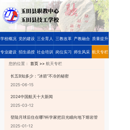
学校概况
党的建设
三全育人
三教改革
产教融合
质量提升
专业建设
招生函授
社会培训
岗位实习
师生风采
航天专栏
您的位置：
首页 >>
航天专栏
长五B知多少：“冰箭”不冷的秘密
2025-06-15
2024中国航天十大新闻
2025-03-12
登陆月球后住在哪?科学家把目光瞄向地下熔岩管
2025-01-12