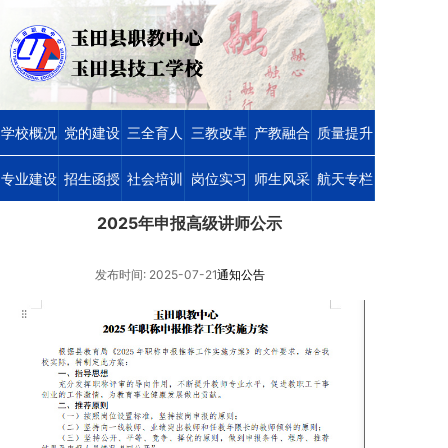
学校概况
党的建设
三全育人
三教改革
产教融合
质量提升
专业建设
招生函授
社会培训
岗位实习
师生风采
航天专栏
2025年申报高级讲师公示
发布时间: 2025-07-21
通知公告