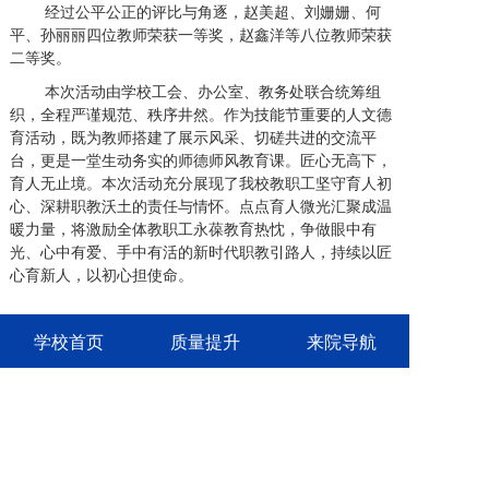
经过公平公正的评比与角逐，赵美超、刘姗姗、何
平、孙丽丽四位教师荣获一等奖，赵鑫洋等八位教师荣获
二等奖。
本次活动由学校工会、办公室、教务处联合统筹组
织，全程严谨规范、秩序井然。作为技能节重要的人文德
育活动，既为教师搭建了展示风采、切磋共进的交流平
台，更是一堂生动务实的师德师风教育课。匠心无高下，
育人无止境。本次活动充分展现了我校教职工坚守育人初
心、深耕职教沃土的责任与情怀。点点育人微光汇聚成温
暖力量，将激励全体教职工永葆教育热忱，争做眼中有
光、心中有爱、手中有活的新时代职教引路人，持续以匠
心育新人，以初心担使命。
学校首页
质量提升
来院导航
供稿｜校工会
校对｜于 杰
初审｜白庆华
终审｜党政综合办公室