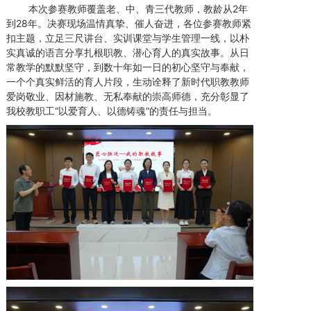
本次参赛教师覆盖老、中、青三代教师，教龄从2年
到28年。决赛现场温情真挚、催人奋进，各位参赛教师紧
扣主题，立足三尺讲台、实训课堂与学生管理一线，以朴
实真诚的语言分享扎根职教、潜心育人的真实故事。从日
常教学的默默坚守，到数十年如一日的初心坚守与奉献，
一个个真实鲜活的育人片段，生动诠释了新时代职教教师
爱岗敬业、因材施教、无私奉献的崇高师德，充分彰显了
我校教职工“以爱育人、以德铸魂”的责任与担当。