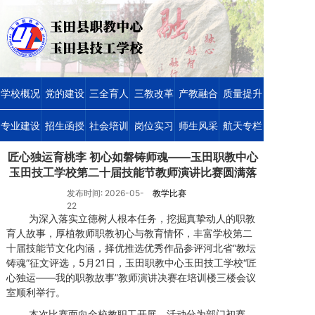
学校概况
党的建设
三全育人
三教改革
产教融合
质量提升
专业建设
招生函授
社会培训
岗位实习
师生风采
航天专栏
匠心独运育桃李 初心如磐铸师魂——玉田职教中心
玉田技工学校第二十届技能节教师演讲比赛圆满落
幕
发布时间: 2026-05-
教学比赛
22
为深入落实立德树人根本任务，挖掘真挚动人的职教
育人故事，厚植教师职教初心与教育情怀，丰富学校第二
十届技能节文化内涵，择优推选优秀作品参评河北省“教坛
铸魂”征文评选，5月21日，玉田职教中心玉田技工学校“匠
心独运——我的职教故事”教师演讲决赛在培训楼三楼会议
室顺利举行。
本次比赛面向全校教职工开展，活动分为部门初赛、