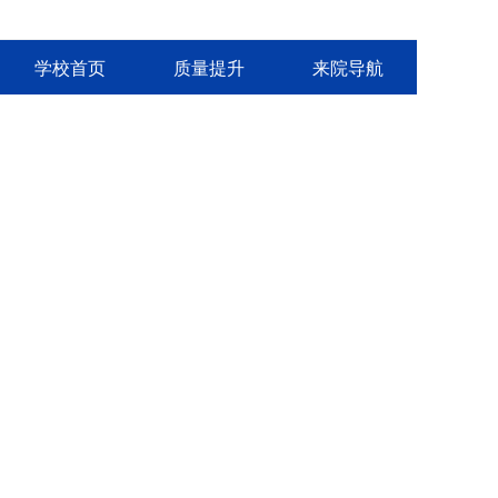
学校首页
质量提升
来院导航
下一篇:
世界读书日，我们在行动~~
河北省玉田县职业技术教育中心
校址：河北省玉田县西环北路305号
邮箱：ytzjzx@163.com
电话：0315-6161840
备案号：冀ICP备09012945号-1
冀公网安备 13022902000141号
微信公众号
技术支持：
创元教育
IPv6