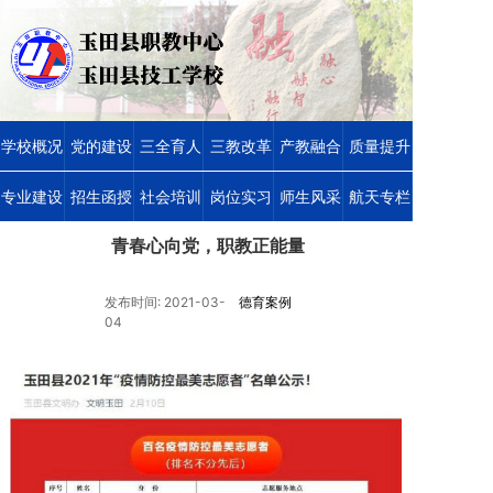
学校概况
党的建设
三全育人
三教改革
产教融合
质量提升
专业建设
招生函授
社会培训
岗位实习
师生风采
航天专栏
青春心向党，职教正能量
发布时间: 2021-03-
德育案例
04