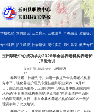
学校概况
党的建设
三全育人
三教改革
产教融合
质量提升
专业建设
招生函授
社会培训
岗位实习
师生风采
航天专栏
玉田职教中心成功承办2026年全县养老机构养老护
理员培训
发布时间: 2026-04-
培训动态
17
春风送暖，技能先行。为进一步提升全县养老机构服
务水平，强化养老护理员专业技能和职业素养，4月15
日，由县民政局主办，玉田职教中心联合县中医医院共同
承办的“全县养老机构养老护理员培训”在唐山清任中西医
结合医院顺利举行。来自全县各养老机构的300名一线护
理员参加了此次培训。
开班仪式上，县民政局副局长田自强发表讲话，他强