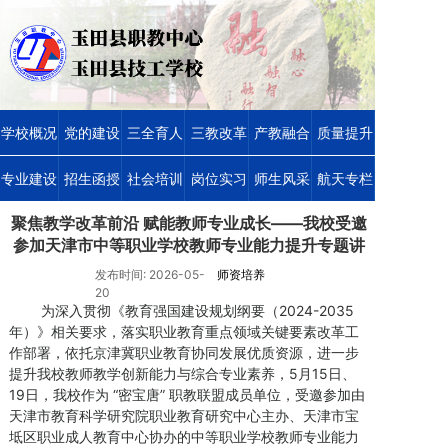
学校概况
党的建设
三全育人
三教改革
产教融合
质量提升
专业建设
招生函授
社会培训
岗位实习
师生风采
航天专栏
聚焦教学改革前沿 赋能教师专业成长——我校受邀
参加天津市中等职业学校教师专业能力提升专题讲
座
发布时间: 2026-05-
师资培养
20
为深入贯彻《教育强国建设规划纲要（2024-2035
年）》相关要求，落实职业教育重点领域关键要素改革工
作部署，依托京津冀职业教育协同发展优质资源，进一步
提升我校教师教学创新能力与综合专业素养，5月15日、
19日，我校作为 “密宝唐” 职教联盟成员单位，受邀参加由
天津市教育科学研究院职业教育研究中心主办、天津市宝
坻区职业成人教育中心协办的中等职业学校教师专业能力