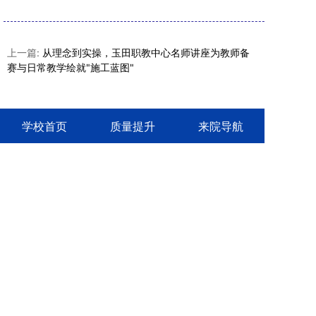
上一篇:
从理念到实操，玉田职教中心名师讲座为教师备
赛与日常教学绘就"施工蓝图"
学校首页
质量提升
来院导航
河北省玉田县职业技术教育中心
校址：河北省玉田县西环北路305号
邮箱：ytzjzx@163.com
电话：0315-6161840
备案号：冀ICP备09012945号-1
冀公网安备 13022902000141号
微信公众号
技术支持：
创元教育
IPv6