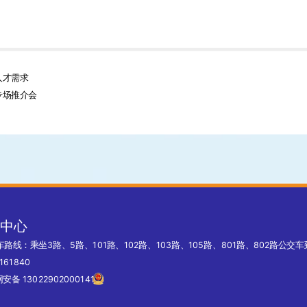
人才需求
专场推介会
育中心
车路线：乘坐3路、5路、101路、102路、103路、105路、801路、802路公
161840
安备 13022902000141号