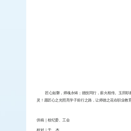
匠心如磐，师魂永铸；德技同行，薪火相传。玉田职
灵！愿匠心之光照亮学子前行之路，让师德之花在职业教
供稿｜校纪委、工会
校对｜于 杰