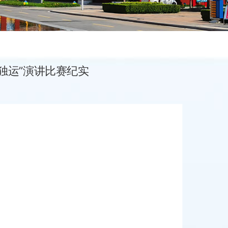
独运”演讲比赛纪实