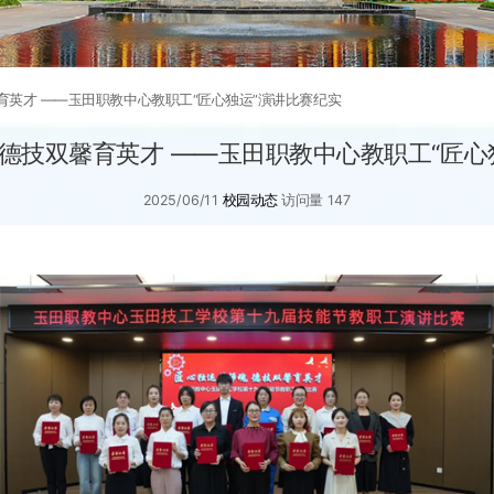
英才 ——玉田职教中心教职工“匠心独运”演讲比赛纪实
德技双馨育英才 ——玉田职教中心教职工“匠心
2025/06/11
校园动态
访问量
147