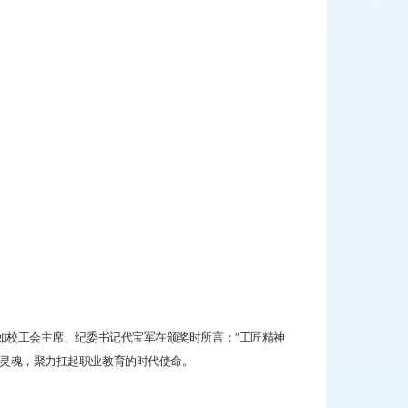
校工会主席、纪委书记代宝军在颁奖时所言：“工匠精神
养灵魂，聚力扛起职业教育的时代使命。