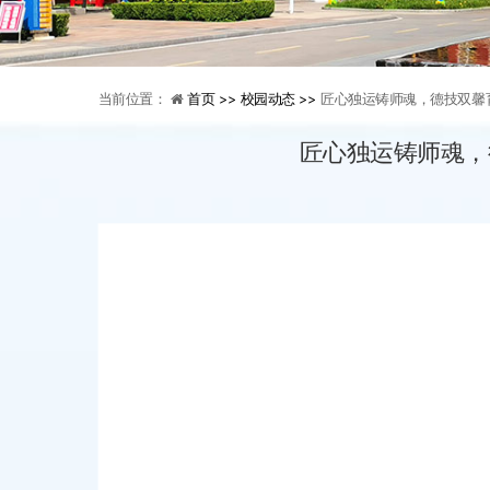
当前位置：
首页 >>
校园动态 >>
匠心独运铸师魂，德技双馨育
匠心独运铸师魂，