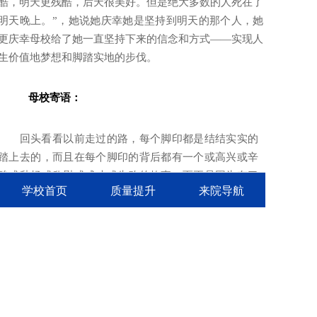
酷，明天更残酷，后天很美好。但是绝大多数的人死在了
明天晚上。”，她说她庆幸她是坚持到明天的那个人，她
更庆幸母校给了她一直坚持下来的信念和方式——实现人
生价值地梦想和脚踏实地的步伐。
母校寄语：
回头看看以前走过的路，每个脚印都是结结实实的
踏上去的，而且在每个脚印的背后都有一个或高兴或辛
酸或愁畅或欣慰或成功或失败的故事。而正是因为有了
学校首页
质量提升
来院导航
这些故事使那张白纸变成了秀美的画卷。让我的生活变
得丰富多彩，色彩斑斓，我相信在今后的日子里，会有
更多的故事，而且这些故事会让我越来越强大，越挫越
勇。因为我
决不会给玉田职中我梦升起的地方丢脸。
上一篇:
职业教育，给我灿烂的人生 玉田职教中心优秀毕