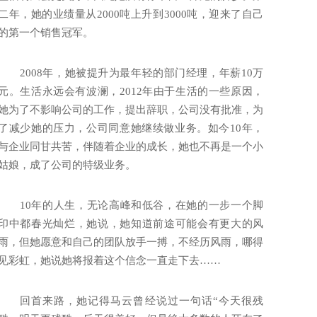
二年，她的业绩量从2000吨上升到3000吨，迎来了自己
的第一个销售冠军。
2008年，她被提升为最年轻的部门经理，年薪10万
元。生活永远会有波澜，2012年由于生活的一些原因，
她为了不影响公司的工作，提出辞职，公司没有批准，为
了减少她的压力，公司同意她继续做业务。如今10年，
与企业同甘共苦，伴随着企业的成长，她也不再是一个小
姑娘，成了公司的特级业务。
10年的人生，无论高峰和低谷，在她的一步一个脚
印中都春光灿烂，她说，她知道前途可能会有更大的风
雨，但她愿意和自己的团队放手一搏，不经历风雨，哪得
见彩虹，她说她将报着这个信念一直走下去……
回首来路，她记得马云曾经说过一句话“今天很残