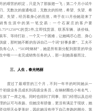
月的艰苦的积淀，只是为了那振翅一飞；第二个月小试牛
刀。无数次的接通电话，无数次的拒绝，希望、失望、希
望、失望，经历着身心的煎熬，终于在11月份她迎来了
销售生涯中的第一笔交易：一个石家庄的客户要
5.75*1250*C的货2件,立即找货源、联系车辆、谈价钱、
装车、等待打款，一个又一个困难，让她竭尽心思、身心
俱疲，那时她不断的告诉自己一个词“好事多磨”。工夫不
负有心人，“503吨钢材”，她是所有新分配到那里的毕业
生中唯一一名完成销售任务的人，那一刻她喜极而泣。
三、
人生，春光艳丽
度过了最艰苦的三个月，不到一年半的时间她从一
个初级业务员成长到高级业务员，在钢材圈也小有名气，
占据了一席之地。同时也得到了同事、部门经理以及总经
理的认可与表扬。但她没有骄傲，更没有满足于现状，她
坚信明天会更美好，因此她没有停下自己奔跑的脚步。第