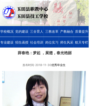
学校概况
党的建设
三全育人
三教改革
产教融合
质量提升
专业建设
招生函授
社会培训
岗位实习
师生风采
航天专栏
薛春艳：梦起 ，展翅，春光艳丽
发布时间: 2018-11-30
优秀毕业生