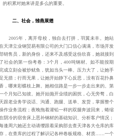
的积累对她来讲是多么的重要。
二、
社会，雏燕展翅
2005年，离开母校，独自去打拼，羽翼未丰。她站
在天津立业钢贸易有限公司的大门口信心满满，市场开发
部销售员，新的身份，还来不及感受这份欣喜，她就接到
了社会的第一份考卷：3个月，400吨钢材。如不能按期
完成立刻会被炒鱿鱼，犹如当头一棒。压力大了，让她手
足无措；行而无果，让她开始静下心反思，没有百花扑鼻
香，哪来彩蝶枝上舞。她相信路是一步一步走出来的。第
一个月知己知彼。她开始抛开业绩的困扰，心无旁骛，白
天跟老业务学说话、沟通、跑腿、送单、发货，掌握整个
操作业务流程；夜晚拖着灌铅一样的双腿奔波回来，蜷缩
在阴冷的宿舍床上恶补钢材的基础知识、分析客户情况；
每逢周六她还主动请缨跟着采购部去查天津各大仓库的库
存，在查库的过程了解识记各种卷板规格、材质……一个