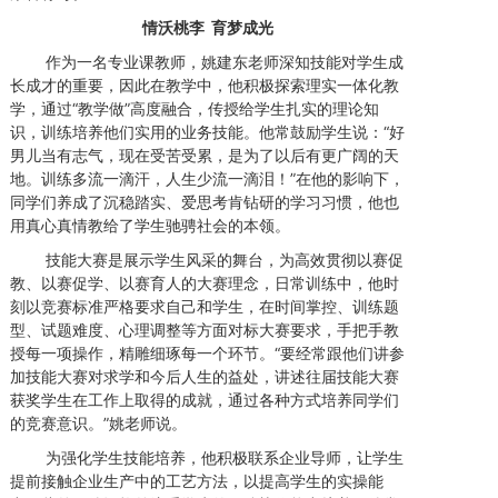
情沃桃李 育梦成光
作为一名专业课教师，姚建东老师深知技能对学生成
长成才的重要，因此在教学中，他积极探索理实一体化教
学，通过“教学做”高度融合，传授给学生扎实的理论知
识，训练培养他们实用的业务技能。他常鼓励学生说：“好
男儿当有志气，现在受苦受累，是为了以后有更广阔的天
地。训练多流一滴汗，人生少流一滴泪！”在他的影响下，
同学们养成了沉稳踏实、爱思考肯钻研的学习习惯，他也
用真心真情教给了学生驰骋社会的本领。
技能大赛是展示学生风采的舞台，为高效贯彻以赛促
教、以赛促学、以赛育人的大赛理念，日常训练中，他时
刻以竞赛标准严格要求自己和学生，在时间掌控、训练题
型、试题难度、心理调整等方面对标大赛要求，手把手教
授每一项操作，精雕细琢每一个环节。“要经常跟他们讲参
加技能大赛对求学和今后人生的益处，讲述往届技能大赛
获奖学生在工作上取得的成就，通过各种方式培养同学们
的竞赛意识。”姚老师说。
为强化学生技能培养，他积极联系企业导师，让学生
提前接触企业生产中的工艺方法，以提高学生的实操能