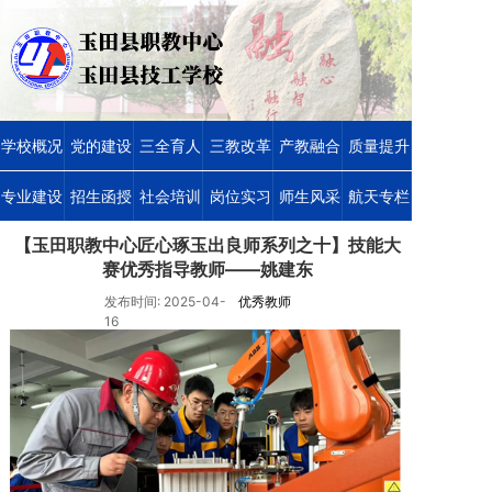
学校概况
党的建设
三全育人
三教改革
产教融合
质量提升
专业建设
招生函授
社会培训
岗位实习
师生风采
航天专栏
【玉田职教中心匠心琢玉出良师系列之十】技能大
赛优秀指导教师——姚建东
发布时间: 2025-04-
优秀教师
16